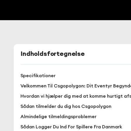
Indholdsfortegnelse
Specifikationer
Velkommen Til Csgopolygon: Dit Eventyr Begynd
Hvordan vi hjælper dig med at komme hurtigt af
Sådan tilmelder du dig hos Csgopolygon
Almindelige tilmeldingsproblemer
Sådan Logger Du Ind For Spillere Fra Danmark