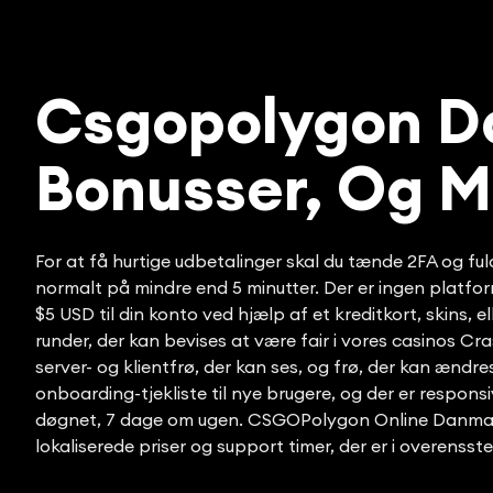
Csgopolygon Da
Bonusser, Og M
For at få hurtige udbetalinger skal du tænde 2FA og fu
normalt på mindre end 5 minutter. Der er ingen platform
$5 USD til din konto ved hjælp af et kreditkort, skins, 
runder, der kan bevises at være fair i vores casinos Cra
server- og klientfrø, der kan ses, og frø, der kan ændre
onboarding-tjekliste til nye brugere, og der er respon
døgnet, 7 dage om ugen. CSGOPolygon Online Danmark 
lokaliserede priser og support timer, der er i overens