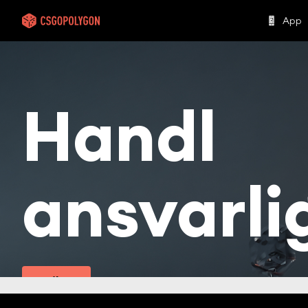
App
Handl
ansvarli
Spil nu