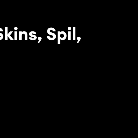
ins, Spil,