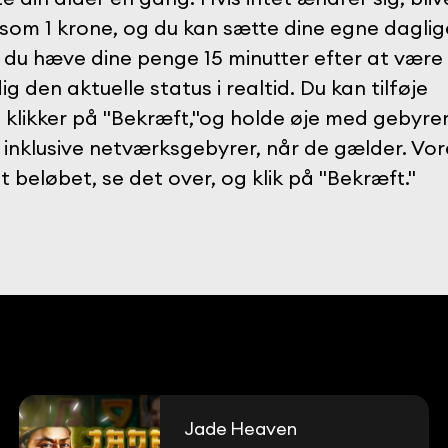
dt som 1 krone, og du kan sætte dine egne daglig
 du hæve dine penge 15 minutter efter at være
g den aktuelle status i realtid. Du kan tilføje
du klikker på "Bekræft,"og holde øje med gebyrer
m, inklusive netværksgebyrer, når de gælder. Vo
 beløbet, se det over, og klik på "Bekræft."