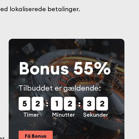
med lokaliserede betalinger.
Bonus 55%
Tilbuddet er gældende:
5
2
1
2
3
0
Timer
Minutter
Sekunder
Få Bonus
er