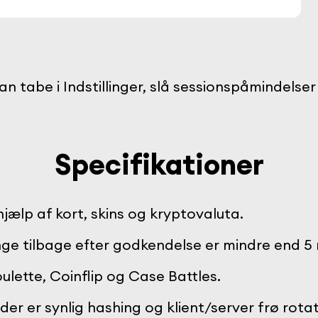
tabe i Indstillinger, slå sessionspåmindelser ti
Specifikationer
ælp af kort, skins og kryptovaluta.
nge tilbage efter godkendelse er mindre end 5 
oulette, Coinflip og Case Battles.
der er synlig hashing og klient/server frø rotat